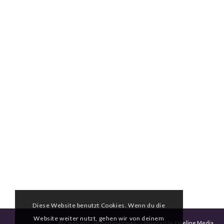
Diese Website benutzt Cookies. Wenn du die
Website weiter nutzt, gehen wir von deinem
© Copyright -
Hubertuskirmes -
- Powered by
Oneline Media